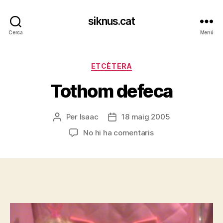
siknus.cat
Cerca
Menú
Categories
ETCÈTERA
Tothom defeca
Per
Isaac
18 maig 2005
Autor
Data
de
de
a
No hi ha comentaris
l'entrada
l'entrada
Tothom
defeca